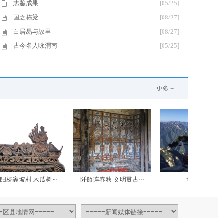
志鉴成果
[05/25]
国之栋梁
[08/27]
白居易与故里
[08/27]
古今名人咏渭南
[05/25]
更多 +
村 木瓜树···
阡陌连春秋 文明贯古···
华山南峰