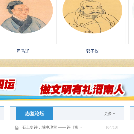
司马迁
郭子仪
志鉴论坛
更多 +
石上史诗，域中瑰宝 —— 评《富···
[04/13]