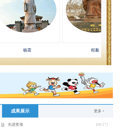
杨震
程邈
成果展示
更多 +
先进奖项
[08/27]