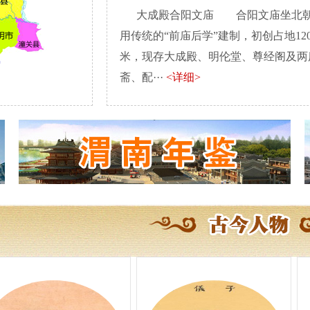
大成殿合阳文庙 合阳文庙坐北朝
用传统的“前庙后学”建制，初创占地120
米，现存大成殿、明伦堂、尊经阁及两
斋、配···
<详细>