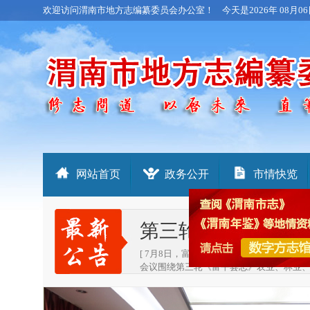
欢迎访问渭南市地方志编纂委员会办公室！
今天是
2026年 08月06
网站首页
政务公开
市情快览
第三轮《富平县志
[ 7月8日，富平县地方志办公室组织召
会议围绕第三轮《富平县志》农业、林业、