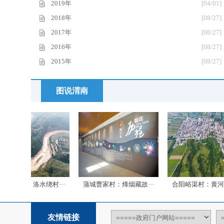
2019年
[04/01]
2018年
[08/27]
2017年
[08/27]
2016年
[08/27]
2015年
[08/27]
图说渭南
村：洛水绕村···
蒲城曹家村：烽烟藏故···
合阳峪渠村：黄河岸边···
友情链接