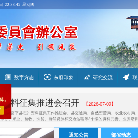
日 22:33:47 星期四
数字方志
东府印象
研究交流
联
》资料征集推进会召开
【2026-07-09】
开第三轮《富平县志》资料征集工作推进会。县交通局、自然资源局、农业农村
水务、果业、畜牧、扶贫、自然资源和交通运输等8个编的资料完善、业务培训、
通知公告
部省动态