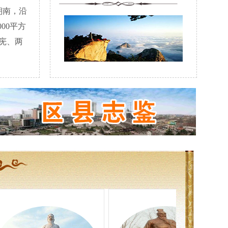
南，沿
00平方
庑、两