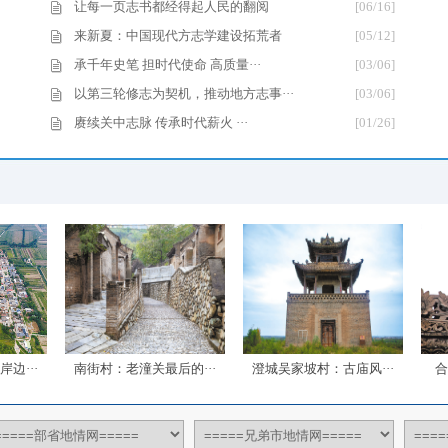
让每一页志书都经得起人民的翻阅
[06/16]
来新夏：中国现代方志学建设拓荒者
[05/12]
承千年史笔 担时代使命 高质量···
[03/06]
以第三轮修志为契机，推动地方志事···
[03/06]
赓续关中志脉 传承时代薪火 ···
[01/26]
南街村：老潼关最后的···
澄城吴家坡村：古庙风···
合阳杨家坡