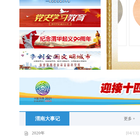
王杰
渭南大事记
更多 +
2020年
[04/13]