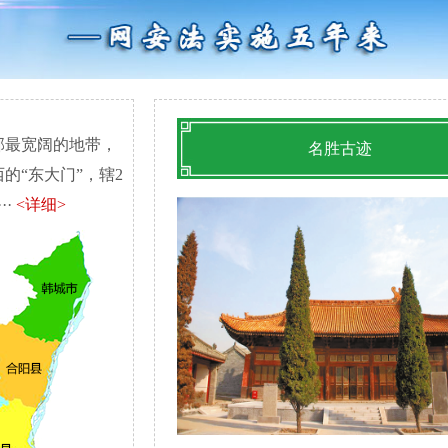
最宽阔的地带，
名胜古迹
的“东大门”，辖2
··
<详细>