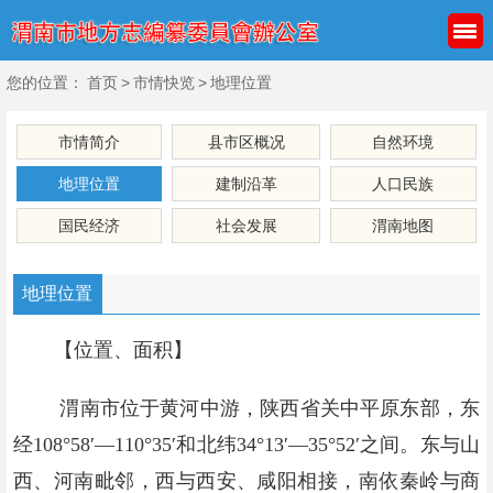
您的位置：
首页
>
市情快览
>
地理位置
市情简介
县市区概况
自然环境
地理位置
建制沿革
人口民族
国民经济
社会发展
渭南地图
地理位置
【位置、面积】
渭南市位于黄河中游，陕西省关中平原东部，东
经108°58′—110°35′和北纬34°13′—35°52′之间。东与山
西、河南毗邻，西与西安、咸阳相接，南依秦岭与商