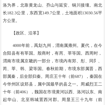
洛为界，北靠黄龙山、乔山与延安、铜川接壤。南北
长182.3公里，东西宽149.7公里，土地面积13030.56平
方公里。
【政区、沿革】
4000年前，禹划九州，渭南属雍州。夏代，在今
合阳县有有莘国。殷商时，有芮、莘等国。西周时，
渭南市境属京畿的一部分，市境内有郑、彤、同阝、
芮、莘、韩、梁等国。春秋前期，市境东部属晋，西
部属秦，后全部归秦。周庄王十年（前687），秦国在
今华州区设郑县，属中国最早的县之一。周威烈王二
十年（前406），魏国在市境黄河以西、洛河以东、南
起华山、北至韩城置西河郡。周显王三十九年（前