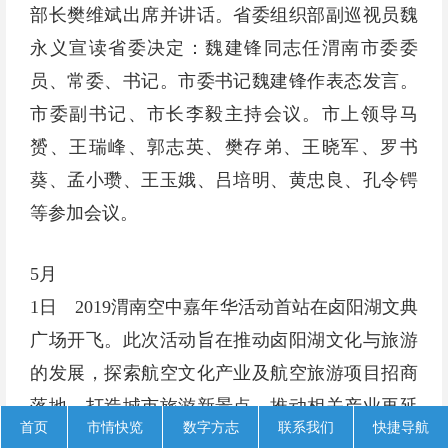
部长樊维斌出席并讲话。省委组织部副巡视员魏
永义宣读省委决定：魏建锋同志任渭南市委委
员、常委、书记。市委书记魏建锋作表态发言。
市委副书记、市长李毅主持会议。市上领导马
赟、王瑞峰、郭志英、樊存弟、王晓军、罗书
葵、孟小瓒、王玉娥、吕培明、黄忠良、孔令锷
等参加会议。
5月
1日 2019渭南空中嘉年华活动首站在卤阳湖文典
广场开飞。此次活动旨在推动卤阳湖文化与旅游
的发展，探索航空文化产业及航空旅游项目招商
落地，打造城市旅游新景点，推动相关产业再延
首页
市情快览
数字方志
联系我们
快捷导航
伸，吸引更多旅游新业态落户卤阳湖开发区。本