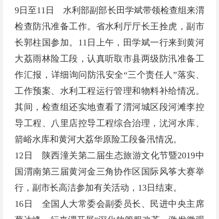
9日至11日 水利部副部长田学斌带领检查组来渭
检查防汛准备工作。省水利厅厅长王拴虎，副市
长郭柱国参加。11日上午，田学斌一行来到黄河
大荔雨林险工段，认真听取市县两级防汛准备工
作汇报，详细询问防汛安全“三个责任人”落实、
工作预案、水利工程运行管理和物料补给情况。
其间，检查组还实地查看了渭河城区段河滩李控
导工程、八里店控导工程综合治理，沋河水库、
箭峪水库和黄河大荔华原险工段备汛情况。
12日 陕西潼关第二届生态旅游文化节暨2019中
国渭南第三届黄河金三角协作区国际风筝大赛举
行，副市长高洁参加有关活动，13日结束。
16日 全国人大常委会副委员长、民进中央主席