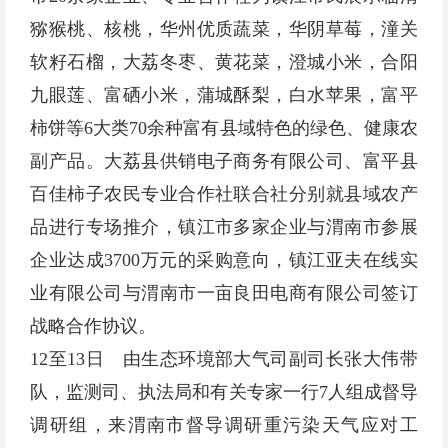
猕猴桃、核桃，华州优质蔬菜，华阴草莓，潼关
软籽石榴，大荔冬枣、黄花菜，澄城小米，合阳
九眼莲、富硒小米，蒲城酥梨，白水苹果，富平
柿饼等6大类70余种富有县域特色的绿色、健康农
副产品。大荔县供销电子商务有限公司、富平县
百佳柿子农民专业合作社联合社分别就县域农产
品进行专场推介，镇江市多家企业与渭南市参展
企业达成3700万元的采购意向，镇江亚夫在线实
业有限公司与渭南市一亩良田电商有限公司签订
战略合作协议。
12至13日 由生态环境部大气司副司长张大伟带
队，监测司、执法局和有关专家一行7人组成督导
调研组，来渭南市督导调研重污染天气应对工